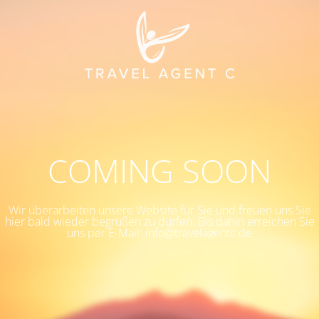
COMING SOON
Wir überarbeiten unsere Website für Sie und freuen uns Sie
hier bald wieder begrüßen zu dürfen. Bis dahin erreichen Sie
uns per E-Mail: info@travelagentc.de